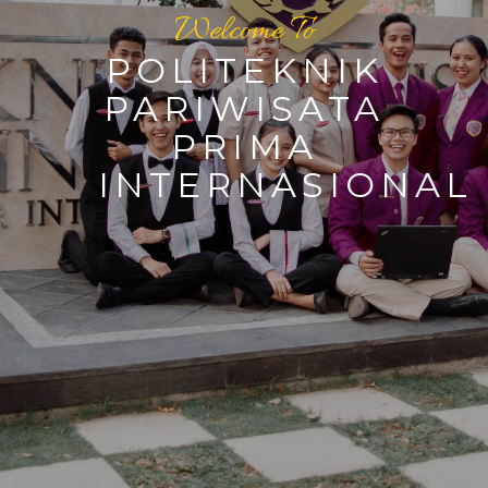
Welcome To
POLITEKNIK
PARIWISATA
PRIMA
INTERNASIONAL