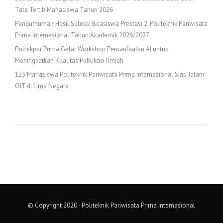
Tata Tertib Mahasiswa Tahun 2026
Pengumuman Hasil Seleksi Beasiswa Prestasi 2, Politeknik Pariwisata
Prima Internasional Tahun Akademik 2026/2027
Poltekpar Prima Gelar Workshop Pemanfaatan AI untuk
Meningkatkan Kualitas Publikasi Ilmiah
125 Mahasiswa Politeknik Pariwisata Prima Internasional Siap Jalani
OJT di Lima Negara
© Copyright 2020 - Politeknik Pariwisata Prima Internasional