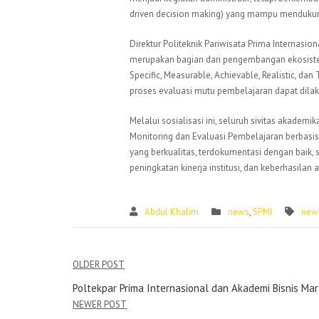
driven decision making) yang mampu mendukun
Direktur Politeknik Pariwisata Prima Internas
merupakan bagian dari pengembangan ekosis
Specific, Measurable, Achievable, Realistic, da
proses evaluasi mutu pembelajaran dapat dilakuk
Melalui sosialisasi ini, seluruh sivitas aka
Monitoring dan Evaluasi Pembelajaran berbasi
yang berkualitas, terdokumentasi dengan baik, 
peningkatan kinerja institusi, dan keberhasilan 
Abdul Khalim
news
,
SPMI
new
OLDER POST
Poltekpar Prima Internasional dan Akademi Bisnis Mar
NEWER POST