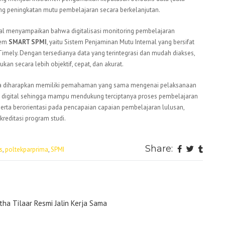
g peningkatan mutu pembelajaran secara berkelanjutan.
ional menyampaikan bahwa digitalisasi monitoring pembelajaran
tem
SMART SPMI
, yaitu Sistem Penjaminan Mutu Internal yang bersifat
n Timely. Dengan tersedianya data yang terintegrasi dan mudah diakses,
an secara lebih objektif, cepat, dan akurat.
demika diharapkan memiliki pemahaman yang sama mengenai pelaksanaan
s digital sehingga mampu mendukung terciptanya proses pembelajaran
serta berorientasi pada pencapaian capaian pembelajaran lulusan,
akreditasi program studi.
Share:
s
,
poltekparprima
,
SPMI
tha Tilaar Resmi Jalin Kerja Sama