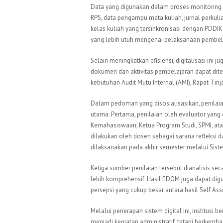
Data yang digunakan dalam proses monitoring be
RPS, data pengampu mata kuliah, jurnal perkuliah
kelas kuliah yang tersinkronisasi dengan PDDI
yang lebih utuh mengenai pelaksanaan pembel
Selain meningkatkan efisiensi, digitalisasi ini 
dokumen dan aktivitas pembelajaran dapat dite
kebutuhan Audit Mutu Internal (AMI), Rapat Ti
Dalam pedoman yang disosialisasikan, penilaia
utama. Pertama, penilaian oleh evaluator yang 
Kemahasiswaan, Ketua Program Studi, SPMI, at
dilakukan oleh dosen sebagai sarana refleksi d
dilaksanakan pada akhir semester melalui Sist
Ketiga sumber penilaian tersebut dianalisis 
lebih komprehensif. Hasil EDOM juga dapat di
persepsi yang cukup besar antara hasil Self As
Melalui penerapan sistem digital ini, institusi
menjadi kegiatan administratif, tetapi berkem