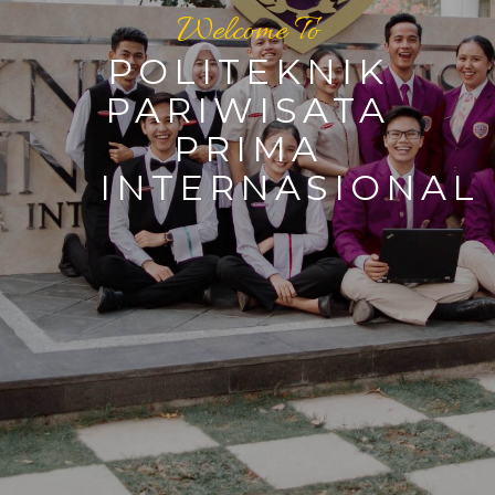
Welcome To
POLITEKNIK
PARIWISATA
PRIMA
INTERNASIONAL