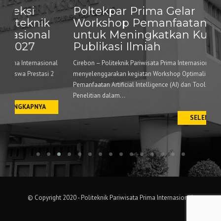
l
untuk Meningkatkan Kualitas
Publikasi Ilmiah
ional
Cirebon – Politeknik Pariwisata Prima Internasional
i 2
menyelenggarakan kegiatan Workshop Optimalisasi
Pemanfaatan Artificial Intelligence (AI) dan Tools Pendukung
Penelitian dalam...
A
SELENGKAPNYA
© Copyright 2020 - Politeknik Pariwisata Prima Internasional