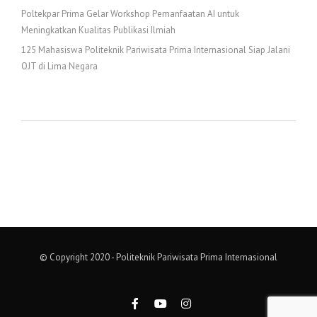
Poltekpar Prima Gelar Workshop Pemanfaatan AI untuk
Meningkatkan Kualitas Publikasi Ilmiah
125 Mahasiswa Politeknik Pariwisata Prima Internasional Siap Jalani
OJT di Lima Negara
© Copyright 2020 - Politeknik Pariwisata Prima Internasional