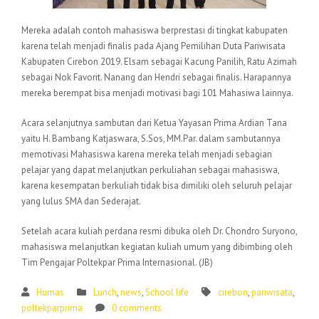
Mereka adalah contoh mahasiswa berprestasi di tingkat kabupaten
karena telah menjadi finalis pada Ajang Pemilihan Duta Pariwisata
Kabupaten Cirebon 2019. Elsam sebagai Kacung Panilih, Ratu Azimah
sebagai Nok Favorit. Nanang dan Hendri sebagai finalis. Harapannya
mereka berempat bisa menjadi motivasi bagi 101 Mahasiwa lainnya.
Acara selanjutnya sambutan dari Ketua Yayasan Prima Ardian Tana
yaitu H. Bambang Katjaswara, S.Sos, MM.Par. dalam sambutannya
memotivasi Mahasiswa karena mereka telah menjadi sebagian
pelajar yang dapat melanjutkan perkuliahan sebagai mahasiswa,
karena kesempatan berkuliah tidak bisa dimiliki oleh seluruh pelajar
yang lulus SMA dan Sederajat.
Setelah acara kuliah perdana resmi dibuka oleh Dr. Chondro Suryono,
mahasiswa melanjutkan kegiatan kuliah umum yang dibimbing oleh
Tim Pengajar Poltekpar Prima Internasional. (JB)
Humas
Lunch
,
news
,
School life
cirebon
,
pariwisata
,
poltekparprima
0 comments