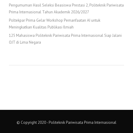
Pengumuman Hasil Seleksi Beasiswa Prestasi 2, Politeknik Pariwisata
Prima Internasional Tahun Akademik 2026/2027
Poltekpar Prima Gelar Workshop Pemanfaatan AI untuk
Meningkatkan Kualitas Publikasi Ilmiah
125 Mahasiswa Politeknik Pariwisata Prima Internasional Siap Jalani
OJT di Lima Negara
© Copyright 2020 - Politeknik Pariwisata Prima Internasional