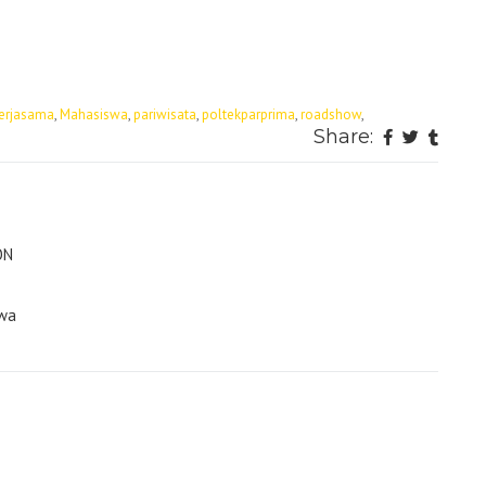
erjasama
,
Mahasiswa
,
pariwisata
,
poltekparprima
,
roadshow
,
Share:
ON
swa