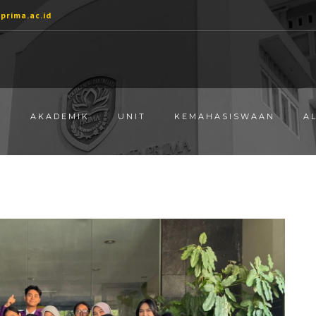
prima.ac.id
M
AKADEMIK
UNIT
KEMAHASISWAAN
A