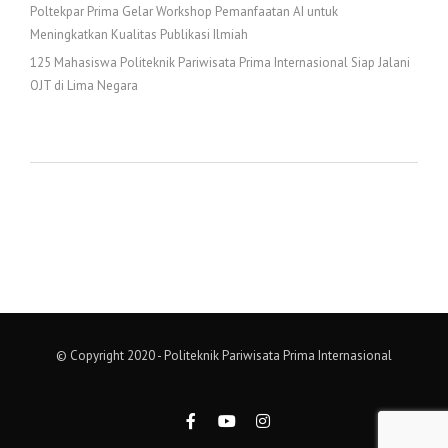
Poltekpar Prima Gelar Workshop Pemanfaatan AI untuk
Meningkatkan Kualitas Publikasi Ilmiah
125 Mahasiswa Politeknik Pariwisata Prima Internasional Siap Jalani
OJT di Lima Negara
© Copyright 2020 - Politeknik Pariwisata Prima Internasional