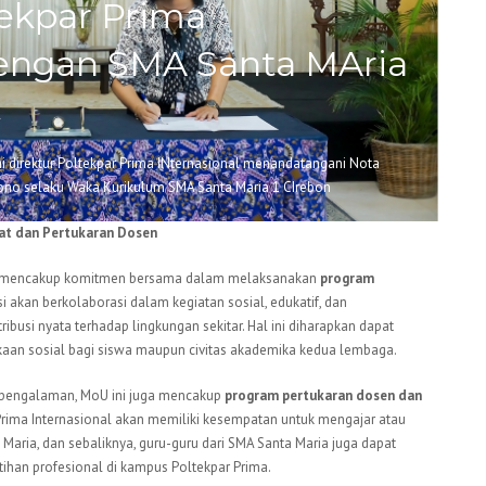
ekpar Prima
dengan SMA Santa MAria
i direktur Poltekpar Prima INternasional menandatangani Nota
ono selaku Waka Kurikulum SMA Santa Maria 1 CIrebon
at dan Pertukaran Dosen
uga mencakup komitmen bersama dalam melaksanakan
program
usi akan berkolaborasi dalam kegiatan sosial, edukatif, dan
usi nyata terhadap lingkungan sekitar. Hal ini diharapkan dapat
kaan sosial bagi siswa maupun civitas akademika kedua lembaga.
n pengalaman, MoU ini juga mencakup
program pertukaran dosen dan
r Prima Internasional akan memiliki kesempatan untuk mengajar atau
Maria, dan sebaliknya, guru-guru dari SMA Santa Maria juga dapat
atihan profesional di kampus Poltekpar Prima.