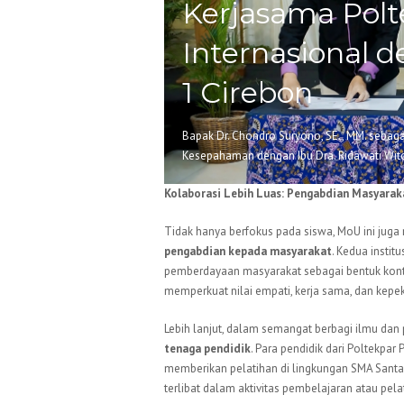
Kerjasama Polt
Internasional 
1 Cirebon
Bapak Dr. Chondro Suryono, SE., MM. sebaga
Kesepahaman dengan Ibu Dra. Ridawati Wit
Kolaborasi Lebih Luas: Pengabdian Masyarak
Tidak hanya berfokus pada siswa, MoU ini j
pengabdian kepada masyarakat
. Kedua instit
pemberdayaan masyarakat sebagai bentuk kontrib
memperkuat nilai empati, kerja sama, dan kepe
Lebih lanjut, dalam semangat berbagi ilmu da
tenaga pendidik
. Para pendidik dari Poltekpa
memberikan pelatihan di lingkungan SMA Santa 
terlibat dalam aktivitas pembelajaran atau pel