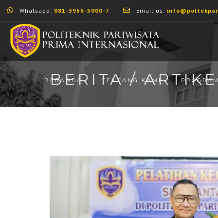
Whatsapp:
081-3956-5000-7
Email us:
info@poltekpar
BERITA / ARTIK
BERANDA
TENTANG KAMI
PROGRA