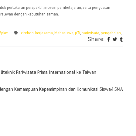
ntuk pertukaran perspektif, inovasi pembelajaran, serta penguatan
n relevan dengan kebutuhan zaman.
2pkm
cirebon
,
kerjasama
,
Mahasiswa
,
p3i
,
pariwisata
,
pengabdian
,
Share:
iteknik Pariwisata Prima Internasional ke Taiwan
uh dengan Kemampuan Kepemimpinan dan Komunikasi Siswa/i SMA