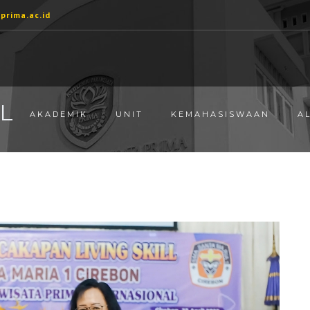
prima.ac.id
EL
M
AKADEMIK
UNIT
KEMAHASISWAAN
A