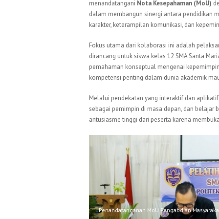
menandatangani
Nota Kesepahaman (MoU)
d
dalam membangun sinergi antara pendidikan m
karakter, keterampilan komunikasi, dan kepemi
Fokus utama dari kolaborasi ini adalah pelaks
dirancang untuk siswa kelas 12 SMA Santa Mari
pemahaman konseptual mengenai kepemimpinan,
kompetensi penting dalam dunia akademik mau
Melalui pendekatan yang interaktif dan aplikati
sebagai pemimpin di masa depan, dan belajar 
antusiasme tinggi dari peserta karena membuk
Penandatanganan MoU Pengabdian Masyaraka