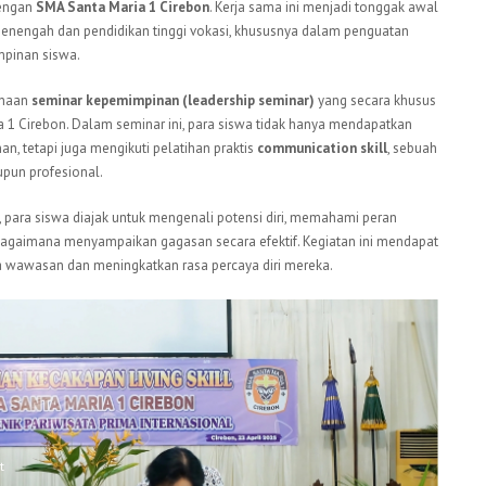
engan
SMA Santa Maria 1 Cirebon
. Kerja sama ini menjadi tonggak awal
enengah dan pendidikan tinggi vokasi, khususnya dalam penguatan
mpinan siswa.
anaan
seminar kepemimpinan (leadership seminar)
yang secara khusus
a 1 Cirebon. Dalam seminar ini, para siswa tidak hanya mendapatkan
 tetapi juga mengikuti pelatihan praktis
communication skill
, sebuah
pun profesional.
f, para siswa diajak untuk mengenali potensi diri, memahami peran
bagaimana menyampaikan gagasan secara efektif. Kegiatan ini mendapat
a wawasan dan meningkatkan rasa percaya diri mereka.
t