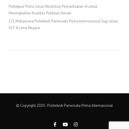
Poltekpar Prima Gelar Workshop Pemanfaatan AI untuk
Meningkatkan Kualitas Publikasi Ilmiah
125 Mahasiswa Politeknik Pariwisata Prima Internasional Siap Jalani
OJT di Lima Negara
© Copyright 2020 - Politeknik Pariwisata Prima Internasional