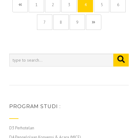
1
2
3
4
5
6
7
8
9
PROGRAM STUDI :
D3 Perhotelan
D4 Pengelolaan Konvensi & Acara (MICE)